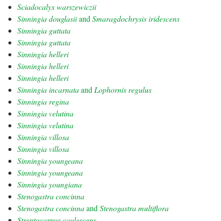
Sciadocalyx warszewiczii
Sinningia douglasii
and
Smaragdochrysis iridescens
Sinningia guttata
Sinningia guttata
Sinningia helleri
Sinningia helleri
Sinningia helleri
Sinningia incarnata
and
Lophornis regulus
Sinningia regina
Sinningia velutina
Sinningia velutina
Sinningia villosa
Sinningia villosa
Sinningia youngeana
Sinningia youngeana
Sinningia youngiana
Stenogastra concinna
Stenogastra concinna
and
Stenogastra multiflora
Streptocarpus caulescens