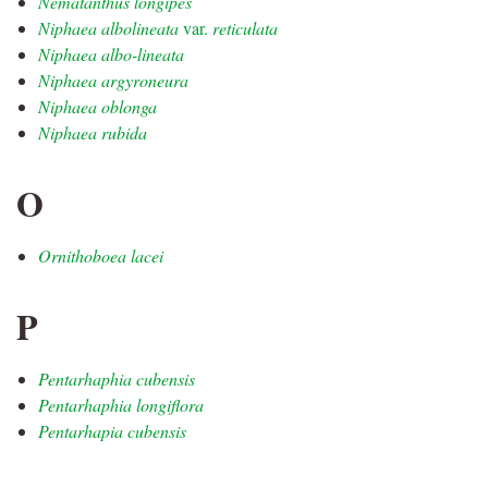
Nematanthus longipes
Niphaea albolineata
var.
reticulata
Niphaea albo-lineata
Niphaea argyroneura
Niphaea oblonga
Niphaea rubida
O
Ornithoboea lacei
P
Pentarhaphia cubensis
Pentarhaphia longiflora
Pentarhapia cubensis