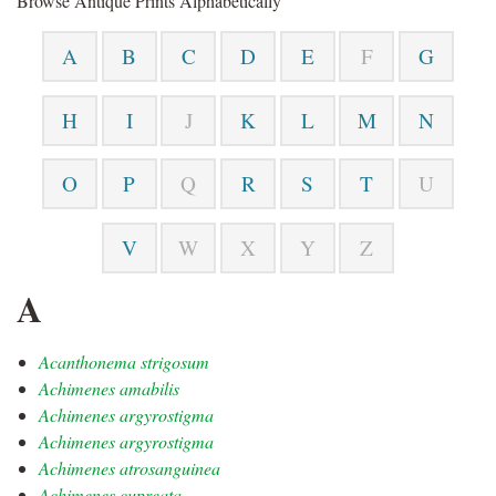
Browse Antique Prints Alphabetically
A
B
C
D
E
F
G
H
I
J
K
L
M
N
O
P
Q
R
S
T
U
V
W
X
Y
Z
A
Acanthonema strigosum
Achimenes amabilis
Achimenes argyrostigma
Achimenes argyrostigma
Achimenes atrosanguinea
Achimenes cupreata