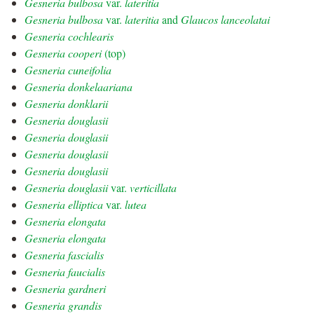
Gesneria bulbosa
var.
lateritia
Gesneria bulbosa
var.
lateritia
and
Glaucos lanceolatai
Gesneria cochlearis
Gesneria cooperi
(top)
Gesneria cuneifolia
Gesneria donkelaariana
Gesneria donklarii
Gesneria douglasii
Gesneria douglasii
Gesneria douglasii
Gesneria douglasii
Gesneria douglasii
var.
verticillata
Gesneria elliptica
var.
lutea
Gesneria elongata
Gesneria elongata
Gesneria fascialis
Gesneria faucialis
Gesneria gardneri
Gesneria grandis