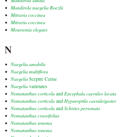
Mandirola lanata
Mandirola naegelia Roezlii
Mitraria coccinea
Mitraria coccinea
Moussonia elegans
N
Naegelia amabilis
Naegelia multiflora
Naegelia
Sceptre Cerise
Naegelia
varietates
Nematanthus corticola
and
Eucephala caeruleo lavata
Nematanthus corticola
and
Hypuroptila caeruleigaster
Nematanthus corticola
and
Schistes personata
Nematanthus crassifolius
Nematanthus ionema
Nematanthus ionema