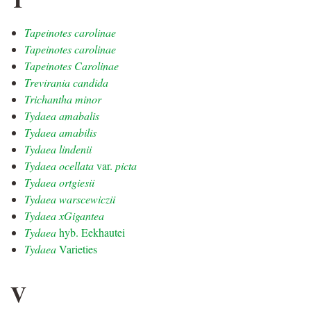
Tapeinotes carolinae
Tapeinotes carolinae
Tapeinotes Carolinae
Trevirania candida
Trichantha minor
Tydaea amabalis
Tydaea amabilis
Tydaea lindenii
Tydaea ocellata
var.
picta
Tydaea ortgiesii
Tydaea warscewiczii
Tydaea xGigantea
Tydaea
hyb. Eekhautei
Tydaea
Varieties
V