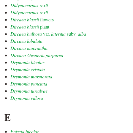
Didymocarpus rexii
Didymocarpus rexii
Dircaea blassii
flowers
Dircaea blassii
plant
Dircaea bulbosa
var.
lateritia
subv.
alba
Dircaea lobulata
Dircaea macrantha
Dircaeo-Gesneria purpurea
Drymonia bicolor
Drymonia cristata
Drymonia marmorata
Drymonia punctata
Drymonia turialvae
Drymonia villosa
E
Episcia bicolor