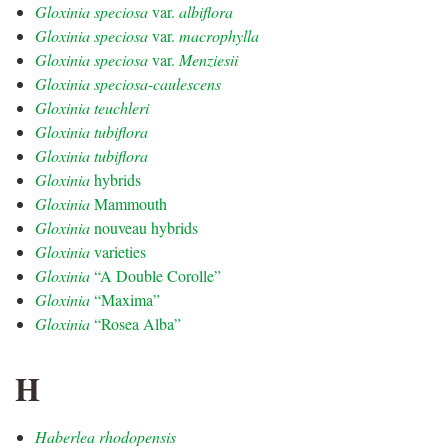
Gloxinia speciosa
var.
albiflora
Gloxinia speciosa
var.
macrophylla
Gloxinia speciosa
var.
Menziesii
Gloxinia speciosa-caulescens
Gloxinia teuchleri
Gloxinia tubiflora
Gloxinia tubiflora
Gloxinia
hybrids
Gloxinia
Mammouth
Gloxinia
nouveau hybrids
Gloxinia
varieties
Gloxinia
“A Double Corolle”
Gloxinia
“Maxima”
Gloxinia
“Rosea Alba”
H
Haberlea rhodopensis