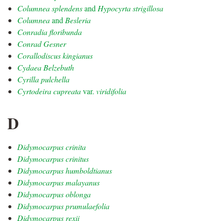
Columnea splendens
and
Hypocyrta strigillosa
Columnea
and
Besleria
Conradia floribunda
Conrad Gesner
Corallodiscus kingianus
Cydaea Belzebuth
Cyrilla pulchella
Cyrtodeira cupreata
var.
viridifolia
D
Didymocarpus crinita
Didymocarpus crinitus
Didymocarpus humboldtianus
Didymocarpus malayanus
Didymocarpus oblonga
Didymocarpus prumulaefolia
Didymocarpus rexii