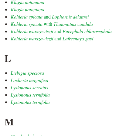
Klugia notoniana
Klugia notoniana
Kohleria spicata
and
Lophornis delattrei
Kohleria spicata
with
Thaumatias candida
Kohleria warszewiczii
and
Eucephala chlorosephala
Kohleria warszewiczii
and
Lafresnaya gayi
L
Liebigia speciosa
Locheria magnifica
Lysionotus serratus
Lysionotus ternifolia
Lysionotus ternifolia
M