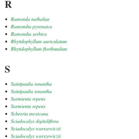
R
Ramonda nathaliae
Ramondia pyrenaica
Ramondia serbica
Rhytidophyllum auriculatum
Rhytidophyllum floribundum
S
Saintpaulia ionantha
Saintpaulia ionantha
Sarmienta repens
Sarmienta repens
Scheeria mexicana
Sciadocalyx digitaliflora
Sciadocalyx warszewiczii
Sciadocalyx warszewiczii