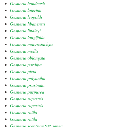
Gesneria hondensis
Gesneria lateritia
Gesneria leopoldi
Gesneria libanensis
Gesneria lindleyi
Gesneria longifolia
Gesneria macrostachya
Gesneria mollis
Gesneria oblongata
Gesneria pardina
Gesneria picta
Gesneria polyantha
Gesneria prasinata
Gesneria purpurea
Gesneria rupestris
Gesneria rupestris
Gesneria rutila
Gesneria rutila
Gesneria sceptrum
var.
ignea