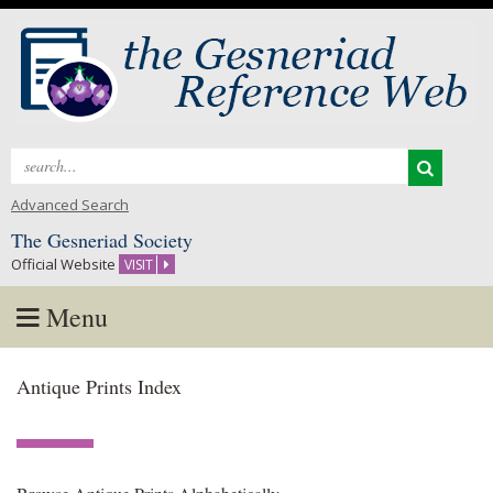
Search
for:
Advanced Search
The Gesneriad Society
Official Website
VISIT
Menu
Skip
Antique Prints Index
to
content